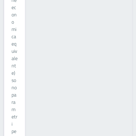
ne
ec
on
o
mi
ca
eq
uiv
ale
nt
e)
so
no
pa
ra
m
etr
i
pe