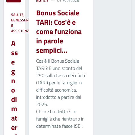
NOTIZIE
05 MAR 2026
Bonus Sociale
SALUTE,
TARI: Cos'è e
BENESSERE
E
come funziona
ASSISTENZA
in parole
A
semplici...
ss
e
Cos'è il Bonus Sociale
TARI? È uno sconto del
g
25% sulla tassa dei rifiuti
n
(TARI) per le famiglie in
o
difficoltà economica,
introdotto a partire dal
di
2025.
m
Chi ne ha diritto? Le
at
famiglie che rientrano in
er
determinate fasce ISE...