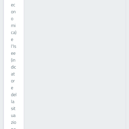
ec
on
o
mi
ca)
e
l'Is
ee
(in
dic
at
or
e
del
la
sit
ua
zio