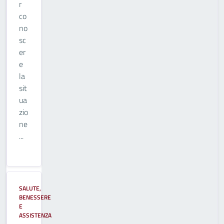
r
co
no
sc
er
e
la
sit
ua
zio
ne
...
SALUTE,
BENESSERE
E
ASSISTENZA