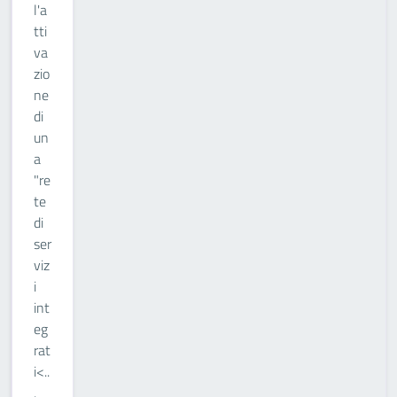
l'a
tti
va
zio
ne
di
un
a
"re
te
di
ser
viz
i
int
eg
rat
i<..
.