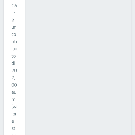
cia
le
è
un
co
ntr
ibu
to
di
20
7,
00
eu
ro
(va
lor
e
st