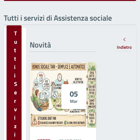
Tutti i servizi di Assistenza sociale
T
u
Novità
Indietro
t
t
i
i
S
e
05
r
Mar
v
i
z
i