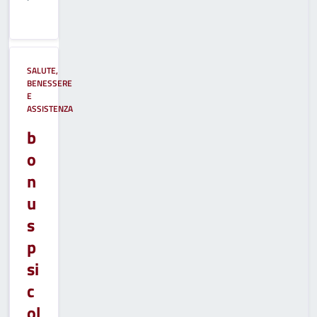
SALUTE,
BENESSERE
E
ASSISTENZA
b
o
n
u
s
p
si
c
ol