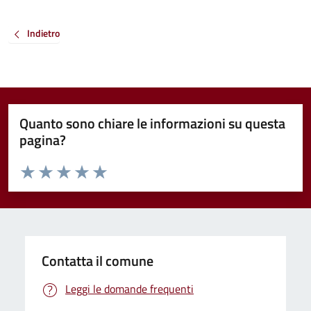
Indietro
Quanto sono chiare le informazioni su questa
pagina?
Valuta da 1 a 5 stelle la pagina
Valuta 1 stelle su 5
Valuta 2 stelle su 5
Valuta 3 stelle su 5
Valuta 4 stelle su 5
Valuta 5 stelle su 5
Contatta il comune
Leggi le domande frequenti