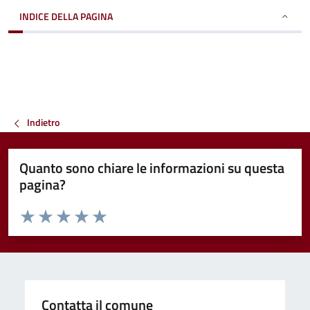
INDICE DELLA PAGINA
Indietro
Quanto sono chiare le informazioni su questa
pagina?
Valuta da 1 a 5 stelle la pagina
Valuta 1 stelle su 5
Valuta 2 stelle su 5
Valuta 3 stelle su 5
Valuta 4 stelle su 5
Valuta 5 stelle su 5
Contatta il comune