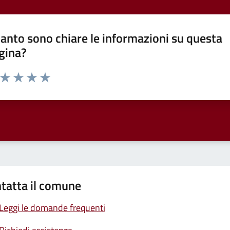
anto sono chiare le informazioni su questa
gina?
a da 1 a 5 stelle la pagina
ta 1 stelle su 5
Valuta 2 stelle su 5
Valuta 3 stelle su 5
Valuta 4 stelle su 5
Valuta 5 stelle su 5
tatta il comune
Leggi le domande frequenti