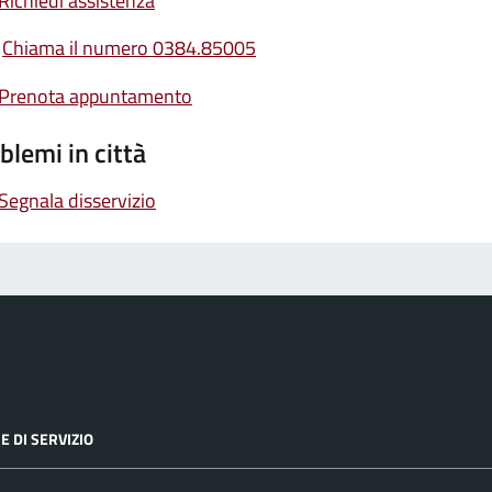
Richiedi assistenza
Chiama il numero 0384.85005
Prenota appuntamento
blemi in città
Segnala disservizio
E DI SERVIZIO