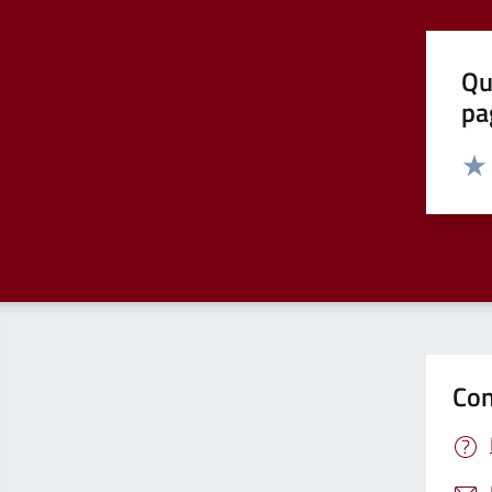
Qu
pa
Valut
Valu
Con