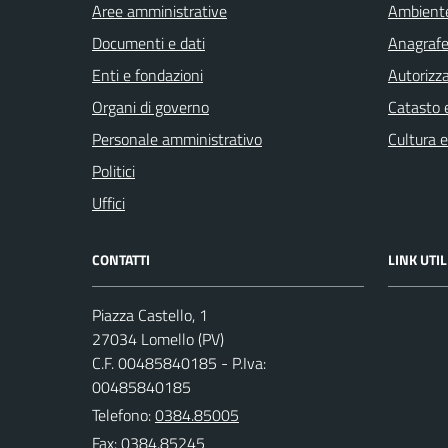
Aree amministrative
Ambient
Documenti e dati
Anagrafe 
Enti e fondazioni
Autorizza
Organi di governo
Catasto e
Personale amministrativo
Cultura 
Politici
Uffici
CONTATTI
LINK UTIL
Piazza Castello, 1
27034 Lomello (PV)
C.F. 00485840185 - P.Iva:
00485840185
Telefono:
0384.85005
Fax: 0384.85245